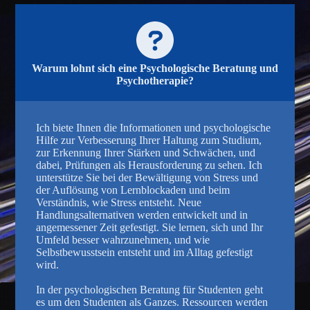
Warum lohnt sich eine Psychologische Beratung und
Psychotherapie?
Ich biete Ihnen die Informationen und psychologische
Hilfe zur Verbesserung Ihrer Haltung zum Studium,
zur Erkennung Ihrer Stärken und Schwächen, und
dabei, Prüfungen als Herausforderung zu sehen. Ich
unterstütze Sie bei der Bewältigung von Stress und
der Auflösung von Lernblockaden und beim
Verständnis, wie Stress entsteht. Neue
Handlungsalternativen werden entwickelt und in
angemessener Zeit gefestigt. Sie lernen, sich und Ihr
Umfeld besser wahrzunehmen, und wie
Selbstbewusstsein entsteht und im Alltag gefestigt
wird.
In der psychologischen Beratung für Studenten geht
es um den Studenten als Ganzes. Ressourcen werden