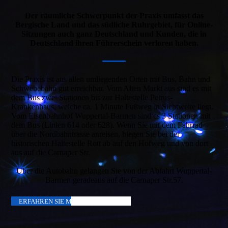
Der räumliche Schwerpunkt der Praxis umfasst das
Bergische Land und das südliche Ruhrgebiet, für Online-
Sitzungen auch ganz Deutschland und Kunden, die in
Deutschland ihren Führerschein verloren haben.
Die Praxis ist aus allen umliegenden Orten mit Bus, Bahn und
Schwebebahn gut erreichbar. Vom Alten Markt aus sind es mit
dem Bus zwei Stationen bis zur Haltestelle Petrus-
Krankenhaus, welche ca. 1 Minute Fußweg in Sichtweite liegt.
Vom Eisenbahnhof Wuppertal-Barmen sind es 3 Stationen mit
dem Bus (Linien 614 oder 628). Wenn Sie mit dem Fahrrad
über die Nordbahntrasse anreisen, biegen Sie bei der
historischen Haltestelle Rott ab auf den Hofweg und von dort
aus auf die Carnaper Str.
Über die Autobahn gelangen Sie von der Abfahrt Wuppertal-
Barmen geradeaus auf die Carnaper Str.57.
ERFAHREN SIE MEHR ÜBER MICH