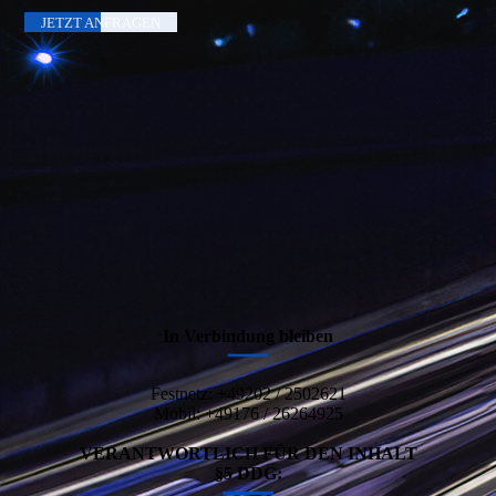
JETZT ANFRAGEN
In Verbindung bleiben
Festnetz: +49202 / 2502621
Mobil: +49176 / 26264925
VERANTWORTLICH FÜR DEN INHALT
§5 DDG: