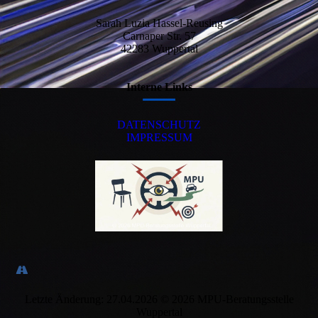
Sarah Luzia Hassel-Reusing
Carnaper Str. 57
42283 Wuppertal
Interne Links
DATEN­SCHUTZ
IMPRESSUM
Letzte Änderung: 27.04.2026 © 2026 MPU-Beratungsstelle
Wuppertal