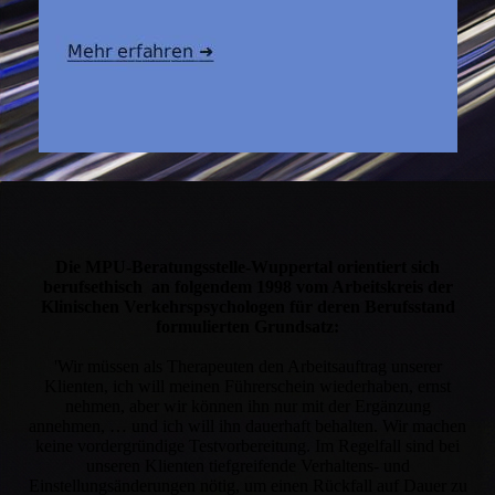
Die MPU-Beratungsstelle-Wuppertal orientiert sich
berufsethisch an folgendem 1998 vom Arbeitskreis der
Klinischen Verkehrspsychologen für deren Berufsstand
formulierten Grundsatz:
'Wir müssen als Therapeuten den Arbeitsauftrag unserer
Klienten, ich will meinen Führerschein wiederhaben, ernst
nehmen, aber wir können ihn nur mit der Ergänzung
annehmen, … und ich will ihn dauerhaft behalten. Wir machen
keine vordergründige Testvorbereitung. Im Regelfall sind bei
unseren Klienten tiefgreifende Verhaltens- und
Einstellungsänderungen nötig, um einen Rückfall auf Dauer zu