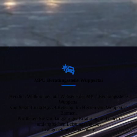
MPU-Beratungs­stelle-Wuppertal
Herzlich Willkommen auf Webseite der MPU-Beratungsstelle
Wuppertal
von Sarah Luzia Hassel-Reusing im Herzen von Wuppertal-
Barmen.
Profitieren Sie von langjähriger Erfahrung und einem
umfangreichen Leistungsangebot
in angenehmer Atmosphäre.